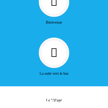
Bienvenue
La suite vers le bas
HEBERGEMENT
RESTAURANT
Gîte de Meneham
Le Village
Auberge de