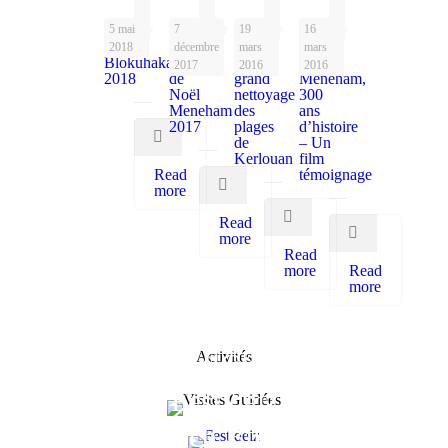
5 mai
7
19
16
2018
décembre
mars
mars
Blokuhaka
Marché
Le
Vidéo
2017
2016
2016
2018
de
grand
Meneham,
Noël
nettoyage
300
Meneham
des
ans
2017
plages
d’histoire
de
– Un
Kerlouan
film
Read
témoignage
more
Read
more
Read
more
Read
more
OFFICE DE TOURISME
Visites Guidées
Activités
AVEL DEIZ
LOCATION VÉLO
Fest deiz
FATBIKE
Beach Biking