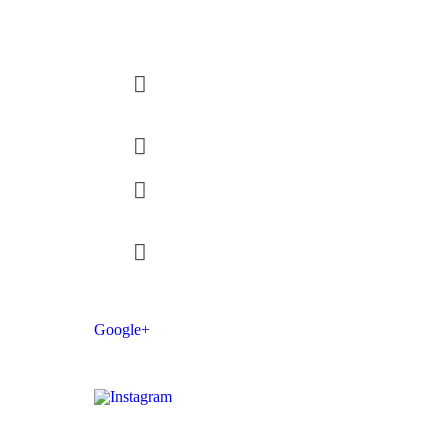
Réservation location Fat Bike
Rendez vous sur le
parking de Meneham
06 32 11 55 58
fatbikebretagne@gmail.c
om
fat-bike-bretagne.com
Google+