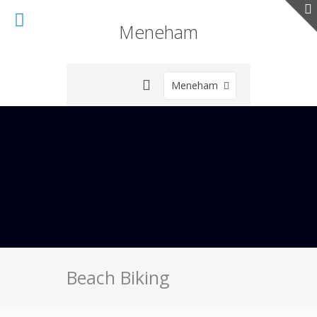
Meneham
Meneham
Beach Biking