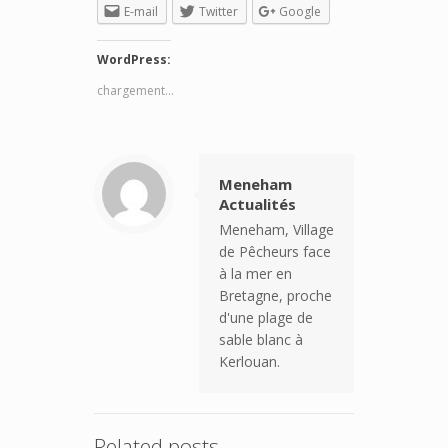
E-mail
Twitter
Google
WordPress:
chargement…
Meneham
Actualités
Meneham, Village
de Pêcheurs face
à la mer en
Bretagne, proche
d'une plage de
sable blanc à
Kerlouan.
Related posts