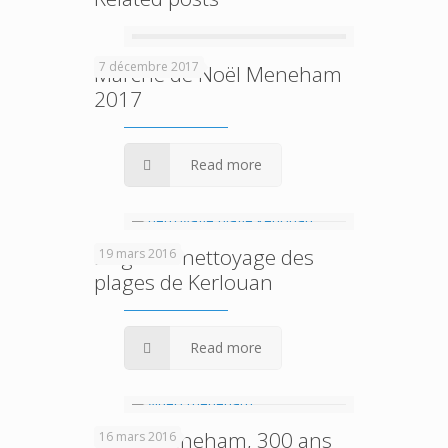
7 décembre 2017
Marché de Noël Meneham
2017
Read more
Le grand nettoyage des
19 mars 2016
plages de Kerlouan
Read more
Vidéo Meneham, 300 ans
16 mars 2016